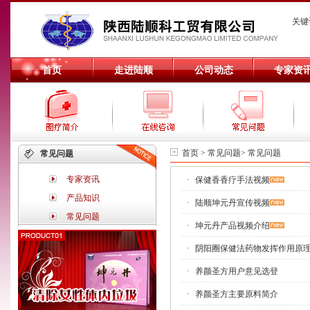
关键
首页
走进陆顺
公司动态
专家资
首页 > 常见问题> 常见问题
常见问题
专家资讯
·
保健香香疗手法视频
产品知识
·
陆顺坤元丹宣传视频
常见问题
·
坤元丹产品视频介绍
·
阴阳圈保健法药物发挥作用原
·
养颜圣方用户意见选登
·
养颜圣方主要原料简介