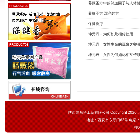
·
养颜圣方中的补血因子与人体
·
养颜圣方 漂亮妙方
·
保健香疗
·
坤元丹－为何如此相传使用
·
坤元丹—女性生命的源泉之卵
·
坤元丹—女性为何如此相互传
陕西陆顺科工贸有限公司 Copyright 2020
l
地址：西安市东厅门63号 电话：02
技