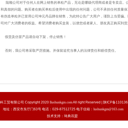
陆顺公司对于任何人在网上销售的单粒产品，无论是哪级代理商或者是专卖店。公
和真假的问题。购买者在购买单粒后使用中出现的任何问题，公司不承担任何质量保
有伪造单粒并已冒用公司坤元丹品牌在销售，为此特公告广大用户，谨防上当受骗。
司对广大消费者的权益。希望消费者购买盒装，以便您或者家人、朋友真正购买到货
假货及仿冒产品请自动下架，停止销售！
否则，我公司将采取严厉措施。并保留追究当事人的法律责任和赔偿责任。
工贸有限公司 Copyright 2020
llushunkgm.com
All right Reserved |
陕ICP备11013
地址：西安市东厅门63号 电话：029-87512725
电子信箱：
lushunkgm@163.com
技术支持：
琦典讯盟