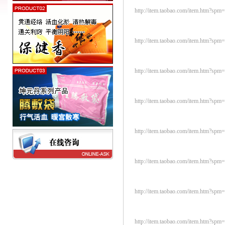
http://item.taobao.com/item.htm?s
http://item.taobao.com/item.htm?s
http://item.taobao.com/item.htm?s
http://item.taobao.com/item.htm?s
http://item.taobao.com/item.htm?s
http://item.taobao.com/item.htm?s
http://item.taobao.com/item.htm?s
http://item.taobao.com/item.htm?s