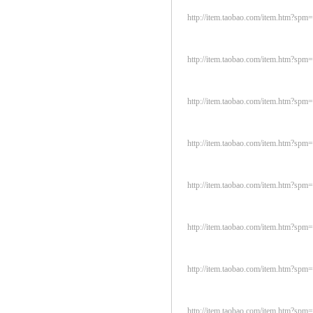
http://item.taobao.com/item.htm?s
http://item.taobao.com/item.htm?s
http://item.taobao.com/item.htm?s
http://item.taobao.com/item.htm?s
http://item.taobao.com/item.htm?s
http://item.taobao.com/item.htm?s
http://item.taobao.com/item.htm?sp
http://item.taobao.com/item.htm?sp