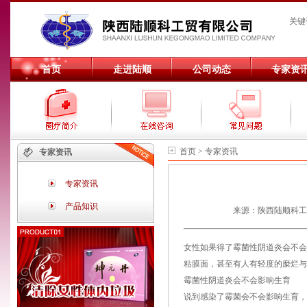
关键
首页
走进陆顺
公司动态
专家资
首页 > 专家资讯
专家资讯
专家资讯
产品知识
来源：陕西陆顺科工贸有
女性如果得了霉菌性阴道炎会不会
粘膜面，甚至有人有轻度的糜烂
霉菌性阴道炎会不会影响生育
说到感染了霉菌会不会影响生育，