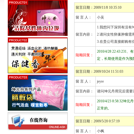
留言日期：2009/11/8 10:35:10
留 言 人：
小吴
1.我想问下深圳有没
留言内容：
2.请问女性卵巢肿瘤
3.在贵公司直接邮购有
2010/4/28 22:
陆顺回复：
定，长期使用是作为预
留言日期：2009/10/24 11:51:03
留 言 人：
jeyre
留言内容：
请问坤元丹用完后需要
2010/4/23 8:
陆顺回复：
正常的。
留言日期：2009/5/20 0:57:19
留 言 人：
小枫