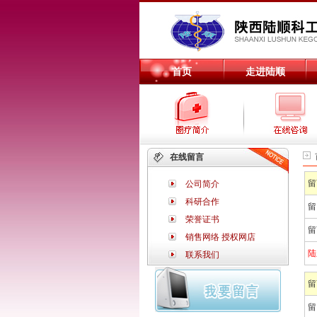
首页
走进陆顺
在线留言
留
公司简介
科研合作
留
荣誉证书
留
销售网络
授权网店
陆
联系我们
留
留