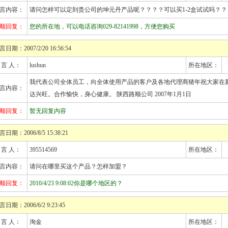
言内容：
请问怎样可以定到贵公司的坤元丹产品呢？？？？可以买1-2盒试试吗？？
顺回复：
您的所在地，可以电话咨询029-82141998，方便您购买
言日期：2007/2/20 16:56:54
 言 人：
lushun
所在地区：
我代表公司全体员工，向全体使用产品的客户及各地代理商猪年祝大家在
言内容：
达兴旺。合作愉快，身心健康。 陕西路顺公司 2007年1月1日
顺回复：
暂无回复内容
言日期：2006/8/5 15:38:21
 言 人：
395514569
所在地区：
言内容：
请问在哪里买这个产品？怎样加盟？
顺回复：
2010/4/23 9:08:02你是哪个地区的？
言日期：2006/6/2 9:23:45
 言 人：
淘金
所在地区：