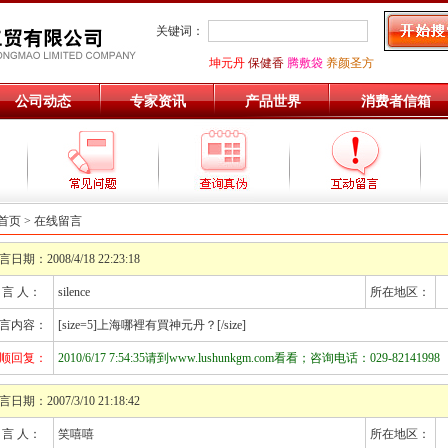
关键词：
坤元丹
保健香
腾敷袋
养颜圣方
公司动态
专家资讯
产品世界
消费者信箱
首页
> 在线留言
言日期：2008/4/18 22:23:18
 言 人：
silence
所在地区：
言内容：
[size=5]上海哪裡有買神元丹？[/size]
顺回复：
2010/6/17 7:54:35请到www.lushunkgm.com看看；咨询电话：029-82141998
言日期：2007/3/10 21:18:42
 言 人：
笑嘻嘻
所在地区：