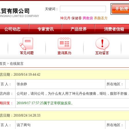
关键词：
坤元丹
保健香
腾敷袋
养颜圣方
公司动态
专家资讯
产品世界
消费者信箱
首页
> 在线留言
言日期：2010/9/14 19:44:42
 言 人：
张余静
所在地区：
言内容：
公司好，请问公司，为什么有人用了坤元丹会有腰痛，呕吐，腹部不舒服
顺回复：
2010/9/17 17:57:25属于正常暝旋反应。
言日期：2010/8/24 14:28:33
 言 人：
说了两句
所在地区：