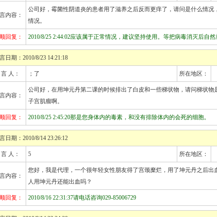
公司好，霉菌性阴道炎的患者用了滋养之后反而更痒了，请问是什么情况
言内容：
情况。
顺回复：
2010/8/25 2:44:02应该属于正常情况，建议坚持使用。等把病毒消灭后自
言日期：2010/8/23 14:21:18
 言 人：
；了
所在地区：
公司好，在用坤元丹第二课的时候排出了白皮和一些梯状物，请问梯状物
言内容：
子宫肌瘤啊。
顺回复：
2010/8/25 2:45:20那是您身体内的毒素，和没有排除体内的会死的细胞。
言日期：2010/8/14 23:26:12
 言 人：
5
所在地区：
您好，我是代理，一个很年轻女性朋友得了宫颈糜烂，用了坤元丹之后出
言内容：
人用坤元丹还能出血吗？
顺回复：
2010/8/16 22:31:37请电话咨询029-85006729