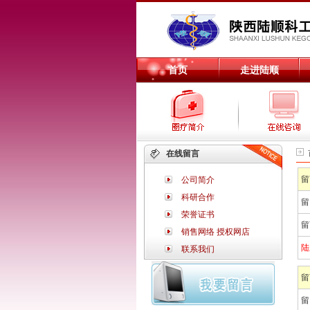
首页
走进陆顺
在线留言
留
公司简介
科研合作
留
荣誉证书
留
销售网络
授权网店
陆
联系我们
留
留